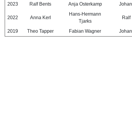
2023
Ralf Bents
Anja Osterkamp
Johan
Hans-Hermann
2022
Anna Kerl
Ralf
Tjarks
2019
Theo Tapper
Fabian Wagner
Johan