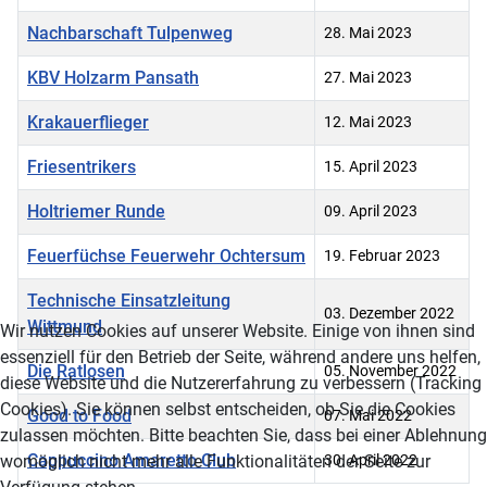
Nachbarschaft Tulpenweg
28. Mai 2023
KBV Holzarm Pansath
27. Mai 2023
Krakauerflieger
12. Mai 2023
Friesentrikers
15. April 2023
Holtriemer Runde
09. April 2023
Feuerfüchse Feuerwehr Ochtersum
19. Februar 2023
Technische Einsatzleitung
03. Dezember 2022
Wittmund
Wir nutzen Cookies auf unserer Website. Einige von ihnen sind
essenziell für den Betrieb der Seite, während andere uns helfen,
Die Ratlosen
05. November 2022
diese Website und die Nutzererfahrung zu verbessern (Tracking
Cookies). Sie können selbst entscheiden, ob Sie die Cookies
Good to Food
07. Mai 2022
zulassen möchten. Bitte beachten Sie, dass bei einer Ablehnung
Cappuccino Amaretto Club
womöglich nicht mehr alle Funktionalitäten der Seite zur
30. April 2022